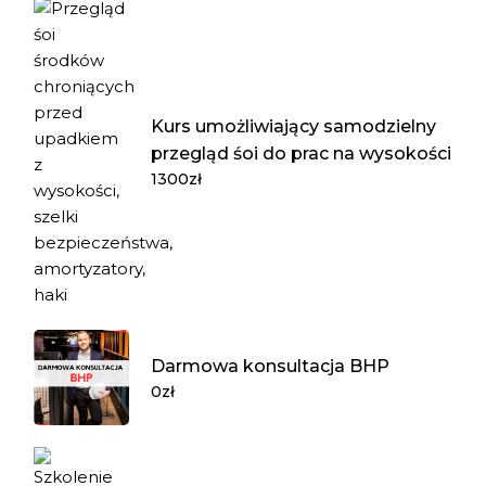
Kurs umożliwiający samodzielny
przegląd śoi do prac na wysokości
1300
zł
Darmowa konsultacja BHP
0
zł