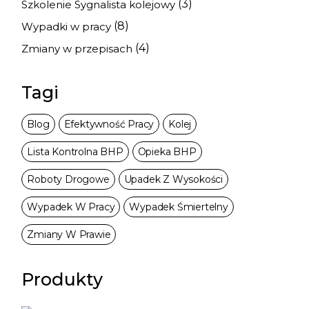
(3)
Szkolenie Sygnalista kolejowy
(8)
Wypadki w pracy
(4)
Zmiany w przepisach
Tagi
Blog
Efektywność Pracy
Kolej
Lista Kontrolna BHP
Opieka BHP
Roboty Drogowe
Upadek Z Wysokości
Wypadek W Pracy
Wypadek Śmiertelny
Zmiany W Prawie
Produkty