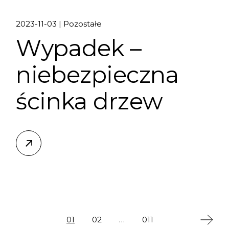
2023-11-03
Pozostałe
Wypadek –
niebezpieczna
ścinka drzew
01
02
…
011