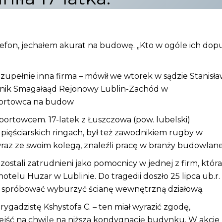
lefon, jechałem akurat na budowę. „Kto w ogóle ich dopu
pełnie inna firma – mówił we wtorek w sądzie Stanisła
ominik Smagałaąd Rejonowy Lublin-Zachód w
portowca na budow
sportowcem. 17-latek z Łuszczowa (pow. lubelski)
ięściarskich ringach, był też zawodnikiem rugby w
az ze swoim kolegą, znaleźli pracę w branży budowlane
zostali zatrudnieni jako pomocnicy w jednej z firm, która
lu Huzar w Lublinie. Do tragedii doszło 25 lipca ub.r.
eli spróbować wyburzyć ścianę wewnętrzną działową.
rygadzistę Kshystofa C. – ten miał wyrazić zgodę,
ejść na chwilę na niższą kondygnację budynku. W akcie