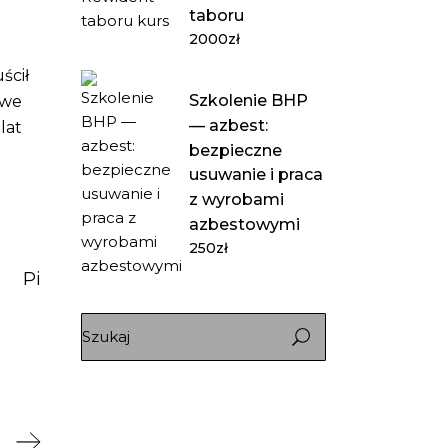
taboru
2000
zł
ścił
Szkolenie BHP
 we
— azbest:
lat
bezpieczne
usuwanie i praca
z wyrobami
azbestowymi
250
zł
Pi
J