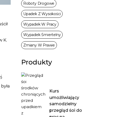
Roboty Drogowe
Upadek Z Wysokości
ścił
Wypadek W Pracy
Wypadek Śmiertelny
w K.
Zmiany W Prawie
Produkty
j.
 była
Kurs
umożliwiający
samodzielny
przegląd śoi do
prac na