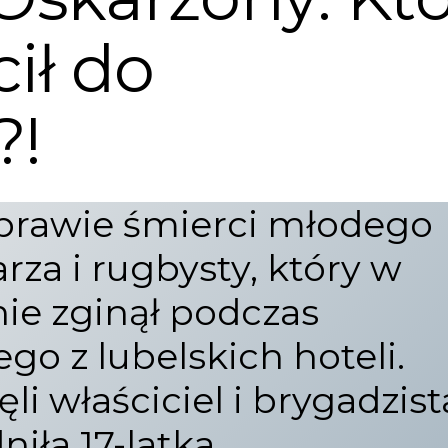
ił do
?!
sprawie śmierci młodego
rza i rugbysty, który w
znie zginął podczas
o z lubelskich hoteli.
i właściciel i brygadzist
niła 17-latka.