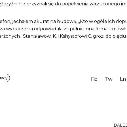
żczyźni nie przyznali się do popełnienia zarzuconego im
lefon, jechałem akurat na budowę. „Kto w ogóle ich dopu
za wyburzenia odpowiadała zupełnie inna firma – mówił
rżonych. Stanisławowi K. i Kshystofowi C. grozi do pięciu 
racy
Fb
Tw
Ln
DALE