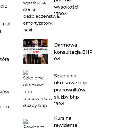
ci z
wysokości
1300
zł
 miał
u
Darmowa
konsultacja BHP
0
zł
która
Szkolenie
okresowe bhp
pracowników
zków
służby bhp
199
zł
c im
Kurs na
rewidenta