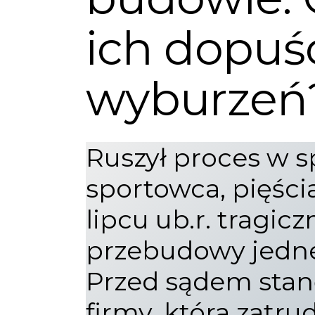
ich dopuśc
wyburzeń
Ruszył proces w 
sportowca, pięścia
lipcu ub.r. tragic
przebudowy jedneg
Przed sądem stanęl
firmy, która zatrud