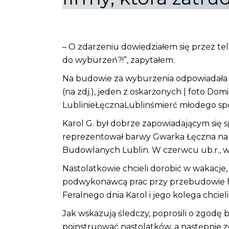
– O zdarzeniu dowiedziałem się przez te
do wyburzeń?!”, zapytałem.
Na budowie za wyburzenia odpowiadała zu
(na zdj.), jeden z oskarżonych | foto D
LublinieŁęczna
Lublin
śmierć młodego s
Karol G. był dobrze zapowiadającym się 
reprezentował barwy Gwarka Łęczna na p
Budowlanych Lublin. W czerwcu ub.r., wr
Nastolatkowie chcieli dorobić w wakacje, 
podwykonawcą prac przy przebudowie hote
Feralnego dnia Karol i jego kolega chci
Jak wskazują śledczy, poprosili o zgodę b
poinstruować nastolatków, a następnie z