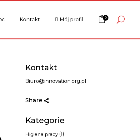
PANEL KLIENTA
MOJE SZKOLENIA
0
oc
Kontakt
Mój profil
FORMULARZ SZKOLEŃ
USTAWIENIA
BLOG
PANEL KLIENTA
MOJE SZKOLENIA
FORMULARZ SZKOLEŃ
USTAWIENIA
Kontakt
BLOG
Biuro@innovation.org.pl
Share
Kategorie
o
(1)
Higiena pracy