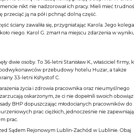
ncie nikt nie nadzorował ich pracy. Mieli mieć trudnoś
 przeciąć ją na pół i pchnąć dolną część.
ść ściany zawaliła się, przygniatając Karola. Jego kolega
ż koło niego. Karol G. zmarł na miejscu zdarzenia w wynik
 dwie osoby. To 36-letni Stanisław K., właściciel firmy, 
n z podwykonawców przebudowy hotelu Huzar, a także
rainy 33-letni Kshystof C.
ażenia życia i zdrowia pracownika oraz nieumyślnego
zarzucają oskarżonym, że ci nie dopełnili swoich obowią
i zasady BHP dopuszczając młodocianych pracowników do
rzeniowych prac ciężkich, jednocześnie nie zapewniają
m prac.
 przed Sądem Rejonowym Lublin-Zachód w Lublinie. Obaj