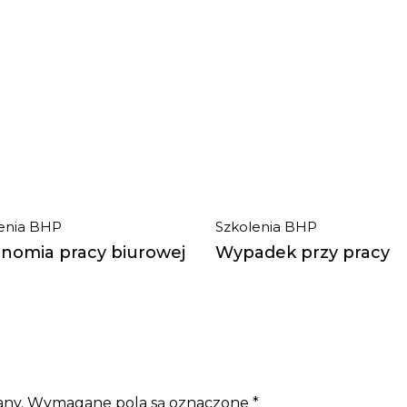
30.
30.
enia BHP
Szkolenia BHP
nomia pracy biurowej
Wypadek przy pracy
j, 2018
maj, 2018
any.
Wymagane pola są oznaczone
*