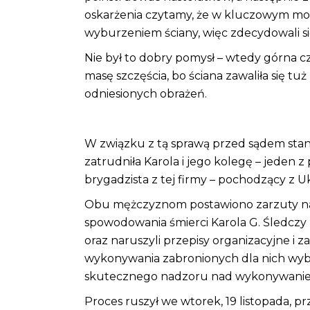
oskarżenia czytamy, że w kluczowym mome
wyburzeniem ściany, więc zdecydowali się
Nie był to dobry pomysł – wtedy górna czę
masę szczęścia, bo ściana zawaliła się tu
odniesionych obrażeń.
W związku z tą sprawą przed sądem stanęły
zatrudniła Karola i jego kolegę – jede
brygadzista z tej firmy – pochodzący z Uk
Obu mężczyznom postawiono zarzuty nar
spowodowania śmierci Karola G. Śledczy 
oraz naruszyli przepisy organizacyjne 
wykonywania zabronionych dla nich wybu
skutecznego nadzoru nad wykonywanie
Proces ruszył we wtorek, 19 listopada,