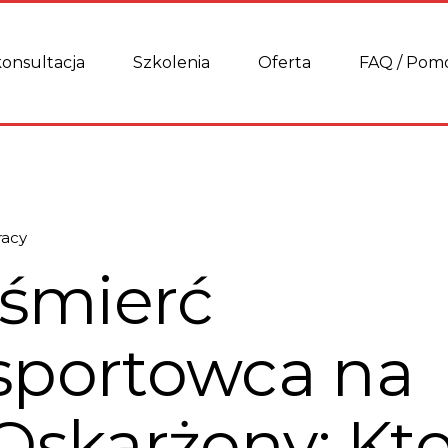
onsultacja
Szkolenia
Oferta
FAQ / Pom
racy
 śmierć
sportowca na
Oskarżony: Kt