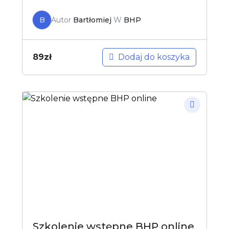
B
Autor
Bartłomiej
W
BHP
Dodaj do koszyka
89
zł
Szkolenie wstępne BHP online