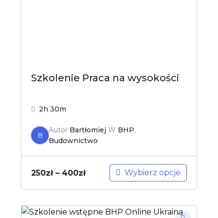
Szkolenie Praca na wysokości
2h 30m
Autor
Bartłomiej
W
BHP
,
B
Budownictwo
Wybierz opcje
250
zł
–
400
zł