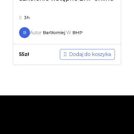
3h
B
Autor
Bartłomiej
W
BHP
Dodaj do koszyka
55
zł