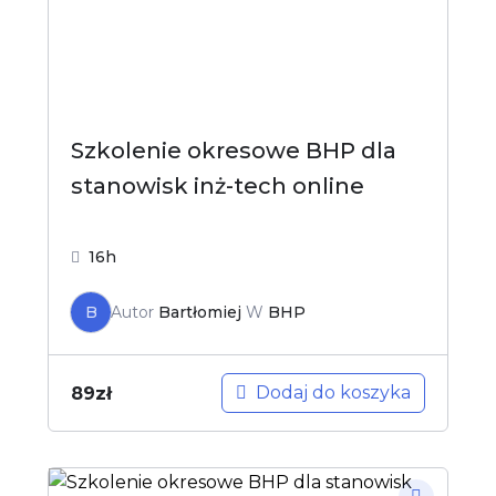
Szkolenie okresowe BHP dla
stanowisk inż-tech online
16h
B
Autor
Bartłomiej
W
BHP
Dodaj do koszyka
89
zł