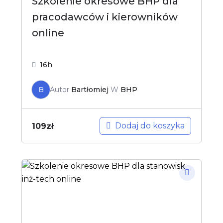
Szkolenie okresowe BHP dla
pracodawców i kierowników
online
16h
B
Autor
Bartłomiej
W
BHP
Dodaj do koszyka
109
zł