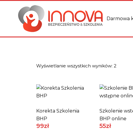
Darmowa k
Wyświetlanie wszystkich wyników: 2
Korekta Szkolenia
Szkolenie ws
BHP
BHP online
99
Zł
55
Zł