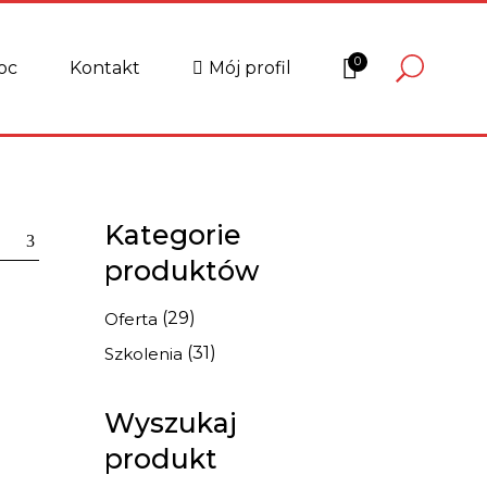
PANEL KLIENTA
MOJE SZKOLENIA
0
oc
Kontakt
Mój profil
FORMULARZ SZKOLEŃ
USTAWIENIA
BLOG
PANEL KLIENTA
MOJE SZKOLENIA
FORMULARZ SZKOLEŃ
USTAWIENIA
Kategorie
BLOG
produktów
(29)
Oferta
(31)
Szkolenia
Wyszukaj
produkt