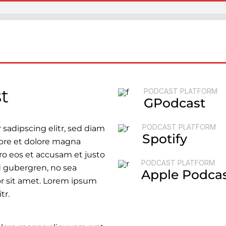
Darmowa konsultacja
Szkolenia
Oferta
t
PODCAST PLATFORM
GPodcast
PODCAST PLATFORM
sadipscing elitr, sed diam
Spotify
ore et dolore magna
ro eos et accusam et justo
PODCAST PLATFORM
d gubergren, no sea
Apple Podca
r sit amet. Lorem ipsum
tr.