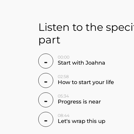
Listen to the speci
part
00:00
Start with Joahna
02:58
How to start your life
05:34
Progress is near
08:44
Let's wrap this up