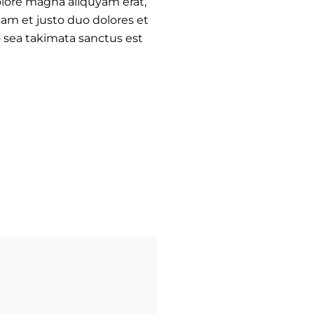
olore magna aliquyam erat,
sam et justo duo dolores et
o sea takimata sanctus est