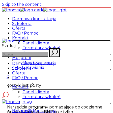
Skip to the content
Darmowa konsultacja
Szkolenia
Oferta
FAQ / Pomoc
Kontakt
Panel klienta
Szukaj:
Formularz szkoleń
Blog
Mój profil
Moje szkolenia
Darmowa konsultacja
Ustawienia
Szkolenia
Oferta
0
FAQ / Pomoc
Koszyk jest pusty
Kontakt
Panel klienta
Formularz szkoleń
Blog
Narzędzia programy pomagające do codziennej
Darmowa konsultacja
Mój profil
pracy w tematyce BHP i nie tylko.