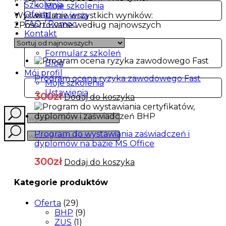
Szkolenia
Moje szkolenia
Oferta
Wyświetlanie wszystkich wyników:
Ustawienia
FAQ / Pomoc
2
Posortowane według najnowszych
Kontakt
Panel klienta
Formularz szkoleń
Blog
Mój profil
Program ocena ryzyka zawodowego Fast
Moje szkolenia
Ustawienia
300
Zł
Dodaj do koszyka
Program do wystawiania zaświadczeń i
dyplomów na bazie MS Office
300
Zł
Dodaj do koszyka
Kategorie produktów
Oferta
(29)
BHP
(9)
ZUS
(1)